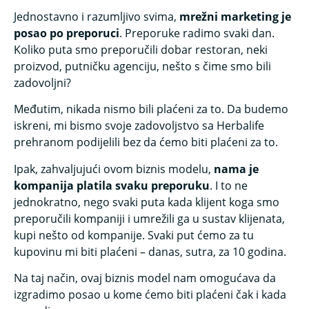
Jednostavno i razumljivo svima,
mrežni marketing je
posao po preporuci
. Preporuke radimo svaki dan.
Koliko puta smo preporučili dobar restoran, neki
proizvod, putničku agenciju, nešto s čime smo bili
zadovoljni?
Međutim, nikada nismo bili plaćeni za to. Da budemo
iskreni, mi bismo svoje zadovoljstvo sa Herbalife
prehranom podijelili bez da ćemo biti plaćeni za to.
Ipak, zahvaljujući ovom biznis modelu,
nama je
kompanija platila svaku preporuku
. I to ne
jednokratno, nego svaki puta kada klijent koga smo
preporučili kompaniji i umrežili ga u sustav klijenata,
kupi nešto od kompanije. Svaki put ćemo za tu
kupovinu mi biti plaćeni – danas, sutra, za 10 godina.
Na taj način, ovaj biznis model nam omogućava da
izgradimo posao u kome ćemo biti plaćeni čak i kada