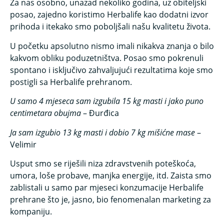
Za nas osobno, unazad nekoliko godina, uz obiteljski
posao, zajedno koristimo Herbalife kao dodatni izvor
prihoda i itekako smo poboljšali našu kvalitetu života.
U početku apsolutno nismo imali nikakva znanja o bilo
kakvom obliku poduzetništva. Posao smo pokrenuli
spontano i isključivo zahvaljujući rezultatima koje smo
postigli sa Herbalife prehranom.
U samo 4 mjeseca sam izgubila 15 kg masti i jako puno
centimetara obujma
– Đurđica
Ja sam izgubio 13 kg masti i dobio 7 kg mišićne mase
–
Velimir
Usput smo se riješili niza zdravstvenih poteškoća,
umora, loše probave, manjka energije, itd.
Zaista smo
zablistali u samo par mjeseci konzumacije Herbalife
prehrane što je, jasno, bio fenomenalan marketing za
kompaniju.