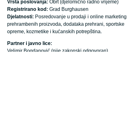
Vrsta poslovanja:
Obrt (djelomično radno vrijeme)
Registrirano kod:
Grad Burghausen
Djelatnosti:
Posredovanje u prodaji i online marketing
prehrambenih proizvoda, dodataka prehrani, sportske
opreme, kozmetike i kućanskih potrepština.
Partner i javno lice:
Velimir Bogdanović (nije zakonski odgovoran)
According to §5 TMG (German Telemedia Act)
Responsible for content:
Đurđica Bogdanović
In den Gruben 146
84489 Burghausen
Germany